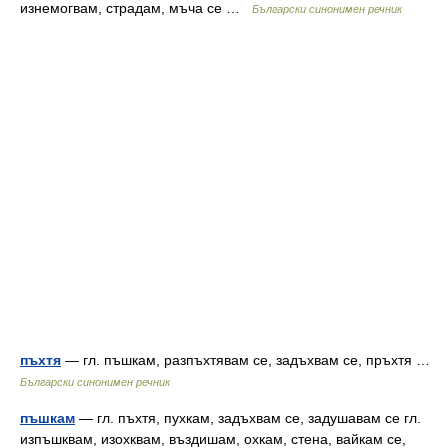
изнемогвам, страдам, мъча се …
Български синонимен речник
пъхтя
— гл. пъшкам, разпъхтявам се, задъхвам се, пръхтя …
Български синонимен речник
пъшкам
— гл. пъхтя, пухкам, задъхвам се, задушавам се гл.
изпъшквам, изохквам, въздишам, охкам, стена, вайкам се,