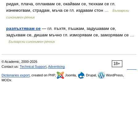
ридая, плача, оплаквам се, окайвам се, тюхкам се гл.
изнемогвам, страдам, мъча се гл. издавам стон …
Български
синонимен речник
разпъхтявам се
— гл. пъхтя, пъшкам, задушавам се,
задъхвам се, дишам мъчно гл. изморявам се, заморявам се …
Български синонимен речник
© Academic, 2000-2026
18+
Contact us:
Technical Support
,
Advertising
Dictionaries export
, created on PHP,
Joomla,
Drupal,
WordPress,
MODx.