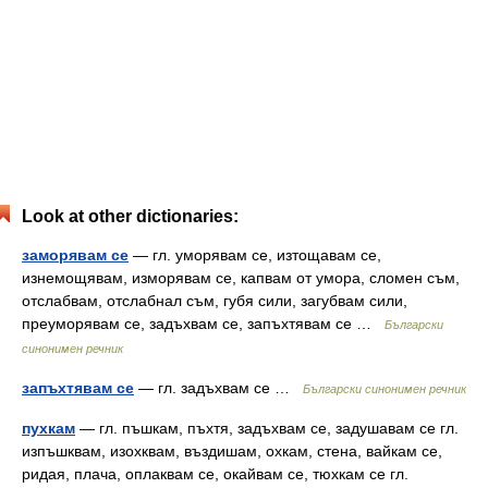
Look at other dictionaries:
заморявам се
— гл. уморявам се, изтощавам се,
изнемощявам, изморявам се, капвам от умора, сломен съм,
отслабвам, отслабнал съм, губя сили, загубвам сили,
преуморявам се, задъхвам се, запъхтявам се …
Български
синонимен речник
запъхтявам се
— гл. задъхвам се …
Български синонимен речник
пухкам
— гл. пъшкам, пъхтя, задъхвам се, задушавам се гл.
изпъшквам, изохквам, въздишам, охкам, стена, вайкам се,
ридая, плача, оплаквам се, окайвам се, тюхкам се гл.