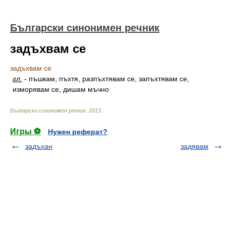
Български синонимен речник
задъхвам се
задъхвам се
гл.
-
пъшкам, пъхтя, разпъхтявам се, запъхтявам се,
изморявам се, дишам мъчно
Български синонимен речник
.
2013
.
Игры ⚽
Нужен реферат?
задъхан
задявам